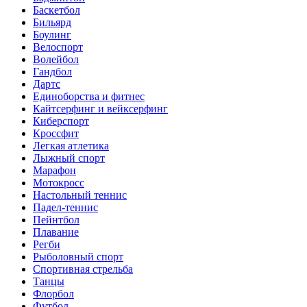
Баскетбол
Бильярд
Боулинг
Велоспорт
Волейбол
Гандбол
Дартс
Единоборства и фитнес
Кайтсерфинг и вейксерфинг
Киберспорт
Кроссфит
Легкая атлетика
Лыжный спорт
Марафон
Мотокросс
Настольный теннис
Падел-теннис
Пейнтбол
Плавание
Регби
Рыболовный спорт
Спортивная стрельба
Танцы
Флорбол
Футбол