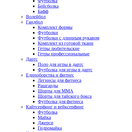
Футболка
Бейсболка
Бафф
Волейбол
Гандбол
Комплект формы
Футболки
Футболки с длинным рукавом
Комплект из готовой ткани
Гетры любительские
Гетры профессиональные
Дартс
Поло для игры в дартс
Футболка для игры в дартс
Единоборства и фитнес
Легинсы для фитнеса
Рашгарды
Шорты для MMA
Шорты для тайского бокса
Футболка для фитнеса
Кайтсерфинг и вейксерфинг
Футболка
Майка
Джерси
Гидромайка