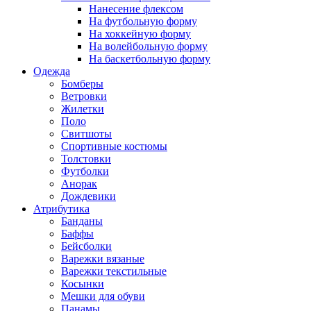
Нанесение флексом
На футбольную форму
На хоккейную форму
На волейбольную форму
На баскетбольную форму
Одежда
Бомберы
Ветровки
Жилетки
Поло
Свитшоты
Спортивные костюмы
Толстовки
Футболки
Анорак
Дождевики
Атрибутика
Банданы
Баффы
Бейсболки
Варежки вязаные
Варежки текстильные
Косынки
Мешки для обуви
Панамы