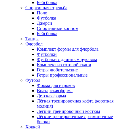
Бейсболка
Спортивная стрельба
Поло
Футболка
Джерси
Спортивный костюм
Бейсболка
Танцы
Флорбол
Комплект формы для флорбола
Футболки
Футболки с длинным рукавом
Комплект из готовой ткани
Гетры любительские
Гетры профессиональные
Футбол
Форма для игроков
Вратарская форма
Детская форма
Лёгкая тренировочная кофта (короткая
молния)
Лёгкий тренировочный костюм
Лёгкие тренировочные / разминочные
брюки
Хоккей