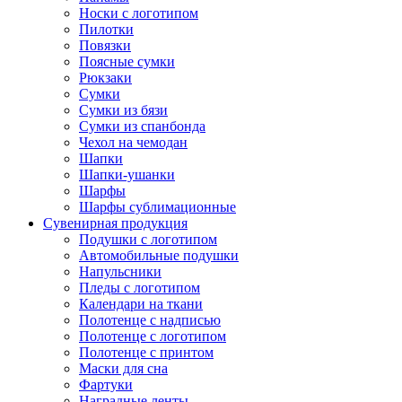
Носки с логотипом
Пилотки
Повязки
Поясные сумки
Рюкзаки
Сумки
Сумки из бязи
Сумки из спанбонда
Чехол на чемодан
Шапки
Шапки-ушанки
Шарфы
Шарфы сублимационные
Сувенирная продукция
Подушки с логотипом
Автомобильные подушки
Напульсники
Пледы с логотипом
Календари на ткани
Полотенце с надписью
Полотенце с логотипом
Полотенце с принтом
Маски для сна
Фартуки
Наградные ленты