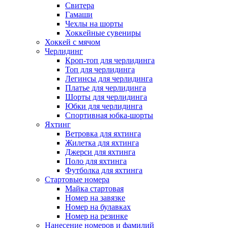
Свитера
Гамаши
Чехлы на шорты
Хоккейные сувениры
Хоккей с мячом
Черлидинг
Кроп-топ для черлидинга
Топ для черлидинга
Легинсы для черлидинга
Платье для черлидинга
Шорты для черлидинга
Юбки для черлидинга
Спортивная юбка-шорты
Яхтинг
Ветровка для яхтинга
Жилетка для яхтинга
Джерси для яхтинга
Поло для яхтинга
Футболка для яхтинга
Стартовые номера
Майка стартовая
Номер на завязке
Номер на булавках
Номер на резинке
Нанесение номеров и фамилий