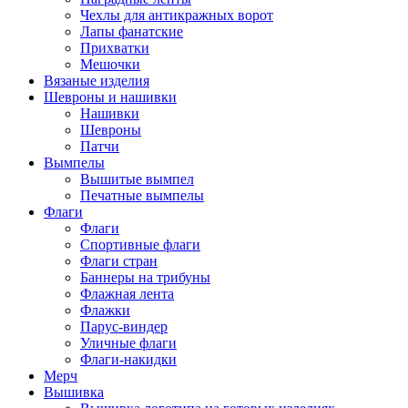
Чехлы для антикражных ворот
Лапы фанатские
Прихватки
Мешочки
Вязаные изделия
Шевроны и нашивки
Нашивки
Шевроны
Патчи
Вымпелы
Вышитые вымпел
Печатные вымпелы
Флаги
Флаги
Спортивные флаги
Флаги стран
Баннеры на трибуны
Флажная лента
Флажки
Парус-виндер
Уличные флаги
Флаги-накидки
Мерч
Вышивка