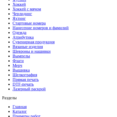
Хоккей
Хоккей с мячом
Черлидинг
Яхтинг
Стартовые номера
Нанесение номеров и фамилий
Одежда
Атрибутика
Сувенирная продукция
Вязаные изделия
Шевроны и нашивки
Вымпелы
Флаги
Мерч
Вышивка
Шелкография
Прямая печать
DTF-печать
Лазерный раскрой
Разделы
Главная
Каталог
Примеры работ