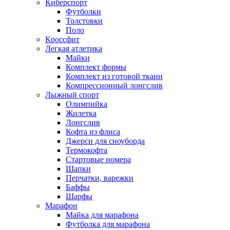
Киберспорт
Футболки
Толстовки
Поло
Кроссфит
Легкая атлетика
Майки
Комплект формы
Комплект из готовой ткани
Компрессионный лонгслив
Лыжный спорт
Олимпийка
Жилетка
Лонгслив
Кофта из флиса
Джерси для сноуборда
Термокофта
Стартовые номера
Шапки
Перчатки, варежки
Баффы
Шарфы
Марафон
Майка для марафона
Футболка для марафона