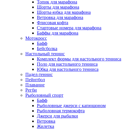
Топик для марафона
Шорты для марафона
Шорты-юбка для марафона
Ветровка для марафона
Флисовая кофта
Стартовые номера для марафона
Баффы для марафона
Мотокросс
Бафф
Бейсболка
Настольный теннис
Комплект формы для настольного тенниса
Поло для настольного тенниса
Юбка для настольного тенниса
Падел-теннис
Пейнтбол
Плавание
Регби
Рыболовный спорт
Бафф
Рыболовные джерси с капюшоном
Рыболовная термокофта
Джерси для рыбалки
Ветровка
Жилетка