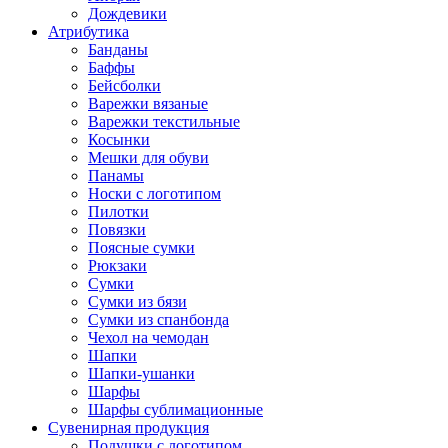
Дождевики
Атрибутика
Банданы
Баффы
Бейсболки
Варежки вязаные
Варежки текстильные
Косынки
Мешки для обуви
Панамы
Носки с логотипом
Пилотки
Повязки
Поясные сумки
Рюкзаки
Сумки
Сумки из бязи
Сумки из спанбонда
Чехол на чемодан
Шапки
Шапки-ушанки
Шарфы
Шарфы сублимационные
Сувенирная продукция
Подушки с логотипом