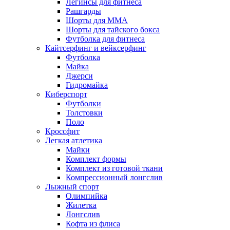
Легинсы для фитнеса
Рашгарды
Шорты для MMA
Шорты для тайского бокса
Футболка для фитнеса
Кайтсерфинг и вейксерфинг
Футболка
Майка
Джерси
Гидромайка
Киберспорт
Футболки
Толстовки
Поло
Кроссфит
Легкая атлетика
Майки
Комплект формы
Комплект из готовой ткани
Компрессионный лонгслив
Лыжный спорт
Олимпийка
Жилетка
Лонгслив
Кофта из флиса