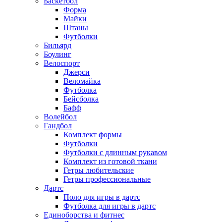
Баскетбол
Форма
Майки
Штаны
Футболки
Бильярд
Боулинг
Велоспорт
Джерси
Веломайка
Футболка
Бейсболка
Бафф
Волейбол
Гандбол
Комплект формы
Футболки
Футболки с длинным рукавом
Комплект из готовой ткани
Гетры любительские
Гетры профессиональные
Дартс
Поло для игры в дартс
Футболка для игры в дартс
Единоборства и фитнес