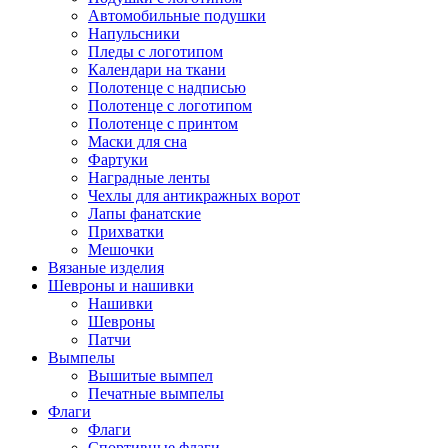
Автомобильные подушки
Напульсники
Пледы с логотипом
Календари на ткани
Полотенце с надписью
Полотенце с логотипом
Полотенце с принтом
Маски для сна
Фартуки
Наградные ленты
Чехлы для антикражных ворот
Лапы фанатские
Прихватки
Мешочки
Вязаные изделия
Шевроны и нашивки
Нашивки
Шевроны
Патчи
Вымпелы
Вышитые вымпел
Печатные вымпелы
Флаги
Флаги
Спортивные флаги