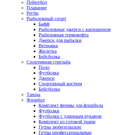
Пейнтбол
Плавание
Регби
Рыболовный спорт
Бафф
Рыболовные джерси с капюшоном
Рыболовная термокофта
Джерси для рыбалки
Ветровка
Жилетка
Бейсболка
Спортивная стрельба
Поло
Футболка
Джерси
Спортивный костюм
Бейсболка
Танцы
Флорбол
Комплект формы для флорбола
Футболки
Футболки с длинным рукавом
Комплект из готовой ткани
Гетры любительские
Гетры профессиональные