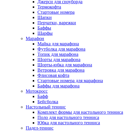
Джерси для сноуборда
Термокофта
Стартовые номера
Шапки
Перчатки, варежки
Баффы
Шарфы
Марафон
Майка для марафона
Футболка для марафона
Топик для марафона
Шорты для марафона
Шорты-юбка для марафона
Ветровка для марафона
Флисовая кофта
Стартовые номера для марафона
Баффы для марафона
Мотокросс
Бафф
Бейсболка
Настольный теннис
Комплект формы для настольного тенниса
Поло для настольного тенниса
Юбка для настольного тенниса
Падел-теннис