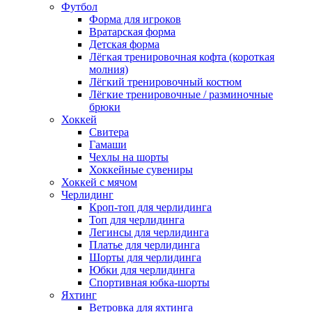
Футбол
Форма для игроков
Вратарская форма
Детская форма
Лёгкая тренировочная кофта (короткая
молния)
Лёгкий тренировочный костюм
Лёгкие тренировочные / разминочные
брюки
Хоккей
Свитера
Гамаши
Чехлы на шорты
Хоккейные сувениры
Хоккей с мячом
Черлидинг
Кроп-топ для черлидинга
Топ для черлидинга
Легинсы для черлидинга
Платье для черлидинга
Шорты для черлидинга
Юбки для черлидинга
Спортивная юбка-шорты
Яхтинг
Ветровка для яхтинга