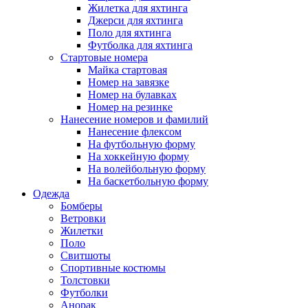
Жилетка для яхтинга
Джерси для яхтинга
Поло для яхтинга
Футболка для яхтинга
Стартовые номера
Майка стартовая
Номер на завязке
Номер на булавках
Номер на резинке
Нанесение номеров и фамилий
Нанесение флексом
На футбольную форму
На хоккейную форму
На волейбольную форму
На баскетбольную форму
Одежда
Бомберы
Ветровки
Жилетки
Поло
Свитшоты
Спортивные костюмы
Толстовки
Футболки
Анорак