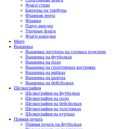
Флаги стран
Баннеры на трибуны
Флажная лента
Флажки
Парус-виндер
Уличные флаги
Флаги-накидки
Мерч
Вышивка
Вышивка логотипа на готовых изделиях
Вышивка на футболках
Вышивка на поло
Вышивка на спортивных костюмах
Вышивка на майках
Вышивка на шортах
Вышивка на бейсболках
Шелкография
Шелкография на футболках
Шелкография на поло
Шелкография на бейсболках
Шелкография на толстовках
Шелкография на куртках
Прямая печать
Прямая печать на футболках