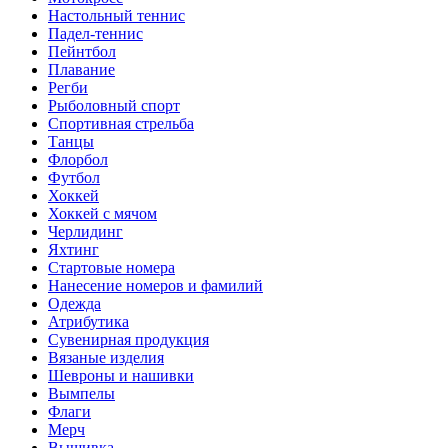
Настольный теннис
Падел-теннис
Пейнтбол
Плавание
Регби
Рыболовный спорт
Спортивная стрельба
Танцы
Флорбол
Футбол
Хоккей
Хоккей с мячом
Черлидинг
Яхтинг
Стартовые номера
Нанесение номеров и фамилий
Одежда
Атрибутика
Сувенирная продукция
Вязаные изделия
Шевроны и нашивки
Вымпелы
Флаги
Мерч
Вышивка