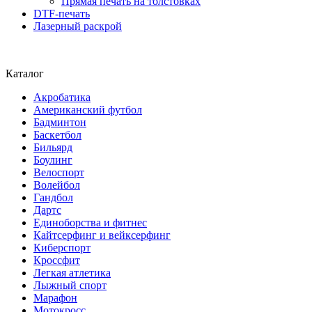
Прямая печать на толстовках
DTF-печать
Лазерный раскрой
Каталог
Акробатика
Американский футбол
Бадминтон
Баскетбол
Бильярд
Боулинг
Велоспорт
Волейбол
Гандбол
Дартс
Единоборства и фитнес
Кайтсерфинг и вейксерфинг
Киберспорт
Кроссфит
Легкая атлетика
Лыжный спорт
Марафон
Мотокросс