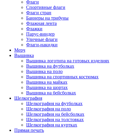
Флаги
Спортивные флаги
Флаги стран
Баннеры на трибуны
Флажная лента
Флажки
Парус-виндер
Уличные флаги
Флаги-накидки
Мерч
Вышивка
Вышивка логотипа на готовых изделиях
Вышивка на футболках
Вышивка на поло
Вышивка на спортивных костюмах
Вышивка на майках
Вышивка на шортах
Вышивка на бейсболках
Шелкография
Шелкография на футболках
Шелкография на поло
Шелкография на бейсболках
Шелкография на толстовках
Шелкография на куртках
Прямая печать