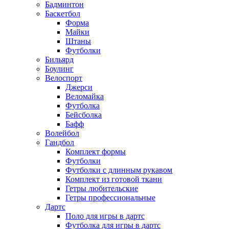
Бадминтон
Баскетбол
Форма
Майки
Штаны
Футболки
Бильярд
Боулинг
Велоспорт
Джерси
Веломайка
Футболка
Бейсболка
Бафф
Волейбол
Гандбол
Комплект формы
Футболки
Футболки с длинным рукавом
Комплект из готовой ткани
Гетры любительские
Гетры профессиональные
Дартс
Поло для игры в дартс
Футболка для игры в дартс