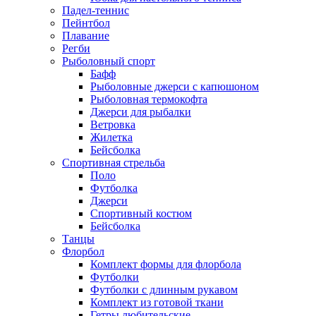
Падел-теннис
Пейнтбол
Плавание
Регби
Рыболовный спорт
Бафф
Рыболовные джерси с капюшоном
Рыболовная термокофта
Джерси для рыбалки
Ветровка
Жилетка
Бейсболка
Спортивная стрельба
Поло
Футболка
Джерси
Спортивный костюм
Бейсболка
Танцы
Флорбол
Комплект формы для флорбола
Футболки
Футболки с длинным рукавом
Комплект из готовой ткани
Гетры любительские