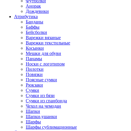
Футболки
Анорак
Дождевики
Атрибутика
Банданы
Баффы
Бейсболки
Варежки вязаные
Варежки текстильные
Косынки
Мешки для обуви
Панамы
Носки с логотипом
Пилотки
Повязки
Поясные сумки
Рюкзаки
Сумки
Сумки из бязи
Сумки из спанбонда
Чехол на чемодан
Шапки
Шапки-ушанки
Шарфы
Шарфы сублимационные