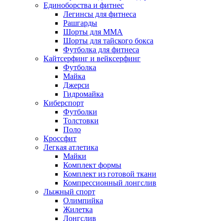
Единоборства и фитнес
Легинсы для фитнеса
Рашгарды
Шорты для MMA
Шорты для тайского бокса
Футболка для фитнеса
Кайтсерфинг и вейксерфинг
Футболка
Майка
Джерси
Гидромайка
Киберспорт
Футболки
Толстовки
Поло
Кроссфит
Легкая атлетика
Майки
Комплект формы
Комплект из готовой ткани
Компрессионный лонгслив
Лыжный спорт
Олимпийка
Жилетка
Лонгслив