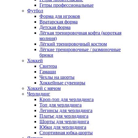
Гетры профессиональные
Футбол
Форма для игроков
Вратарская форма
Детская форма
Лёгкая тренировочная кофта (короткая
молния)
Лёгкий тренировочный костюм
Лёгкие тренировочные / разминочные
брюки
Хоккей
Свитера
Гамаши
Чехлы на шорты
Хоккейные сувениры
Хоккей с мячом
Черлидинг
Кроп-топ для черлидинга
Топ для черлидинга
Легинсы для черлидинга
Платье для черлидинга
Шорты для черлидинга
Юбки для черлидинга
Спортивная юбка-шорты