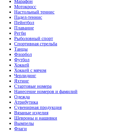
Марафон
Мотокросс
Настольный теннис
Падел-теннис
Пейнтбол
Плавание
Регби
Рыболовный спорт
Спортивная стрельба
Танцы
Флорбол
Футбол
Хоккей
Хоккей с мячом
Черлидинг
Яхтинг
Стартовые номера
Нанесение номеров и фамилий
Одежда
Атрибутика
Сувенирная продукция
Вязаные изделия
Шевроны и нашивки
Вымпелы
Флаги