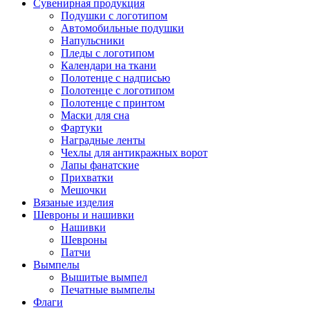
Сувенирная продукция
Подушки с логотипом
Автомобильные подушки
Напульсники
Пледы с логотипом
Календари на ткани
Полотенце с надписью
Полотенце с логотипом
Полотенце с принтом
Маски для сна
Фартуки
Наградные ленты
Чехлы для антикражных ворот
Лапы фанатские
Прихватки
Мешочки
Вязаные изделия
Шевроны и нашивки
Нашивки
Шевроны
Патчи
Вымпелы
Вышитые вымпел
Печатные вымпелы
Флаги