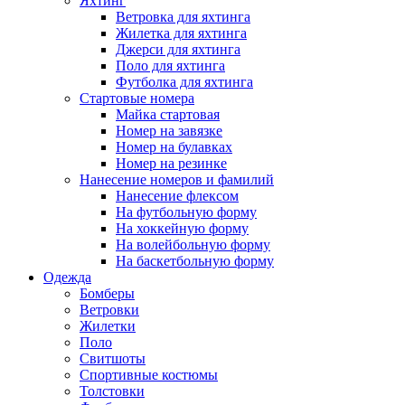
Яхтинг
Ветровка для яхтинга
Жилетка для яхтинга
Джерси для яхтинга
Поло для яхтинга
Футболка для яхтинга
Стартовые номера
Майка стартовая
Номер на завязке
Номер на булавках
Номер на резинке
Нанесение номеров и фамилий
Нанесение флексом
На футбольную форму
На хоккейную форму
На волейбольную форму
На баскетбольную форму
Одежда
Бомберы
Ветровки
Жилетки
Поло
Свитшоты
Спортивные костюмы
Толстовки