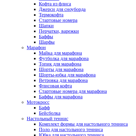
Кофта из флиса
Джерси для сноуборда
Термокофта
Стартовые номера
Шапки
Перчатки, варежки
Баффы
Шарфы
Марафон
Майка для марафона
Футболка для марафона
Топик для марафона
Шорты для марафона
Шорты-юбка для марафона
Ветровка для марафона
Флисовая кофта
Стартовые номера для марафона
Баффы для марафона
Мотокросс
Бафф
Бейсболка
Настольный теннис
Комплект формы для настольного тенниса
Поло для настольного тенниса
Юбка для настольного тенниса