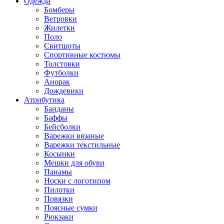
Одежда
Бомберы
Ветровки
Жилетки
Поло
Свитшоты
Спортивные костюмы
Толстовки
Футболки
Анорак
Дождевики
Атрибутика
Банданы
Баффы
Бейсболки
Варежки вязаные
Варежки текстильные
Косынки
Мешки для обуви
Панамы
Носки с логотипом
Пилотки
Повязки
Поясные сумки
Рюкзаки