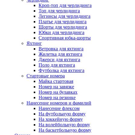
Кроп-топ для черлидинга
Топ для черлидинга
Легинсы для черлидинга
Платье для черлидинга
Шорты для черлидинга
Юбки для черлидинга
Спортивная юбка-шорты
Яхтинг
Ветровка для яхтинга
Жилетка для яхтинга
Джерси для яхтинга
Поло для яхтинга
Футболка для яхтинга
Стартовые номера
Майка стартовая
Номер на завязке
Номер на булавках
Номер на резинке
Нанесение номеров и фамилий
Нанесение флексом
На футбольную форму
На хоккейную форму
На волейбольную форму
На баскетбольную форму