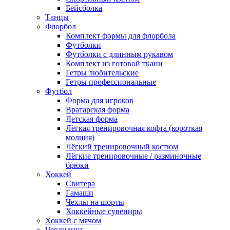
Бейсболка
Танцы
Флорбол
Комплект формы для флорбола
Футболки
Футболки с длинным рукавом
Комплект из готовой ткани
Гетры любительские
Гетры профессиональные
Футбол
Форма для игроков
Вратарская форма
Детская форма
Лёгкая тренировочная кофта (короткая
молния)
Лёгкий тренировочный костюм
Лёгкие тренировочные / разминочные
брюки
Хоккей
Свитера
Гамаши
Чехлы на шорты
Хоккейные сувениры
Хоккей с мячом
Черлидинг