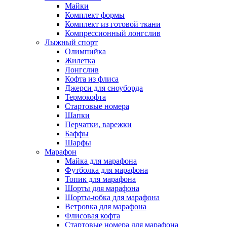
Майки
Комплект формы
Комплект из готовой ткани
Компрессионный лонгслив
Лыжный спорт
Олимпийка
Жилетка
Лонгслив
Кофта из флиса
Джерси для сноуборда
Термокофта
Стартовые номера
Шапки
Перчатки, варежки
Баффы
Шарфы
Марафон
Майка для марафона
Футболка для марафона
Топик для марафона
Шорты для марафона
Шорты-юбка для марафона
Ветровка для марафона
Флисовая кофта
Стартовые номера для марафона