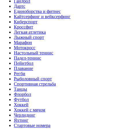
Гандбол
Дартс
Единоборства и фитнес
Кайтсерфинг и вейксерфинг
Киберспорт
Кроссфит
Легкая атлетика
Лыжный спорт
Марафон
Мотокросс
Настольный теннис
Падел-теннис
Пейнтбол
Плавание
Регби
Рыболовный спорт
Спортивная стрельба
Танцы
Флорбол
Футбол
Хоккей
Хоккей с мячом
Черлидинг
Яхтинг
Стартовые номера