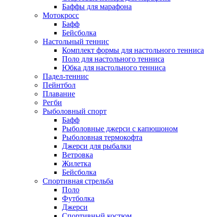
Баффы для марафона
Мотокросс
Бафф
Бейсболка
Настольный теннис
Комплект формы для настольного тенниса
Поло для настольного тенниса
Юбка для настольного тенниса
Падел-теннис
Пейнтбол
Плавание
Регби
Рыболовный спорт
Бафф
Рыболовные джерси с капюшоном
Рыболовная термокофта
Джерси для рыбалки
Ветровка
Жилетка
Бейсболка
Спортивная стрельба
Поло
Футболка
Джерси
Спортивный костюм