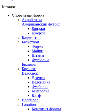
Каталог
Спортивная форма
Акробатика
Американский футбол
Бриджи
Джерси
Бадминтон
Баскетбол
Форма
Майки
Штаны
Футболки
Бильярд
Боулинг
Велоспорт
Джерси
Веломайка
Футболка
Бейсболка
Бафф
Волейбол
Гандбол
Комплект формы