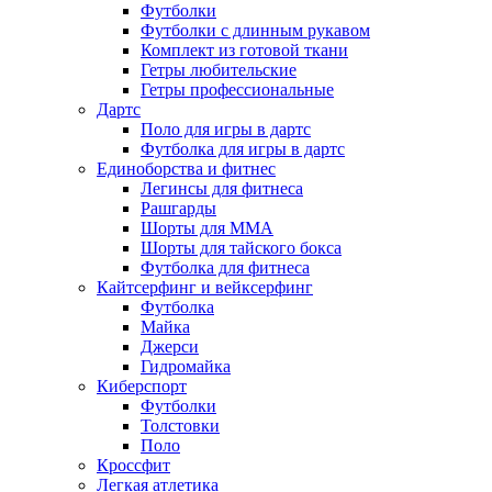
Футболки
Футболки с длинным рукавом
Комплект из готовой ткани
Гетры любительские
Гетры профессиональные
Дартс
Поло для игры в дартс
Футболка для игры в дартс
Единоборства и фитнес
Легинсы для фитнеса
Рашгарды
Шорты для MMA
Шорты для тайского бокса
Футболка для фитнеса
Кайтсерфинг и вейксерфинг
Футболка
Майка
Джерси
Гидромайка
Киберспорт
Футболки
Толстовки
Поло
Кроссфит
Легкая атлетика