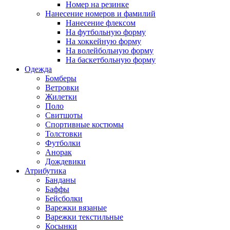
Номер на резинке
Нанесение номеров и фамилий
Нанесение флексом
На футбольную форму
На хоккейную форму
На волейбольную форму
На баскетбольную форму
Одежда
Бомберы
Ветровки
Жилетки
Поло
Свитшоты
Спортивные костюмы
Толстовки
Футболки
Анорак
Дождевики
Атрибутика
Банданы
Баффы
Бейсболки
Варежки вязаные
Варежки текстильные
Косынки