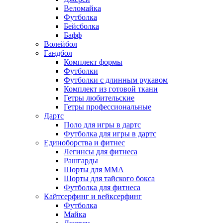
Веломайка
Футболка
Бейсболка
Бафф
Волейбол
Гандбол
Комплект формы
Футболки
Футболки с длинным рукавом
Комплект из готовой ткани
Гетры любительские
Гетры профессиональные
Дартс
Поло для игры в дартс
Футболка для игры в дартс
Единоборства и фитнес
Легинсы для фитнеса
Рашгарды
Шорты для MMA
Шорты для тайского бокса
Футболка для фитнеса
Кайтсерфинг и вейксерфинг
Футболка
Майка