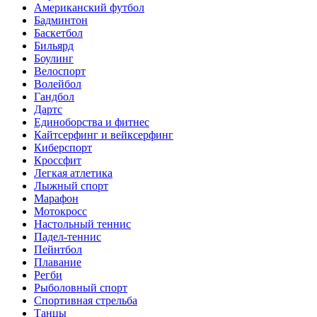
Американский футбол
Бадминтон
Баскетбол
Бильярд
Боулинг
Велоспорт
Волейбол
Гандбол
Дартс
Единоборства и фитнес
Кайтсерфинг и вейксерфинг
Киберспорт
Кроссфит
Легкая атлетика
Лыжный спорт
Марафон
Мотокросс
Настольный теннис
Падел-теннис
Пейнтбол
Плавание
Регби
Рыболовный спорт
Спортивная стрельба
Танцы