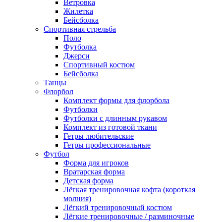
Ветровка
Жилетка
Бейсболка
Спортивная стрельба
Поло
Футболка
Джерси
Спортивный костюм
Бейсболка
Танцы
Флорбол
Комплект формы для флорбола
Футболки
Футболки с длинным рукавом
Комплект из готовой ткани
Гетры любительские
Гетры профессиональные
Футбол
Форма для игроков
Вратарская форма
Детская форма
Лёгкая тренировочная кофта (короткая
молния)
Лёгкий тренировочный костюм
Лёгкие тренировочные / разминочные