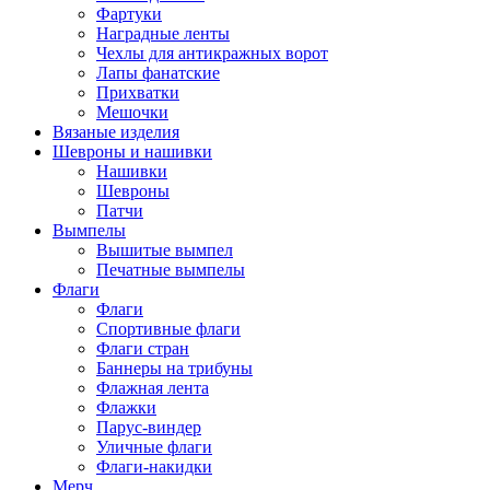
Фартуки
Наградные ленты
Чехлы для антикражных ворот
Лапы фанатские
Прихватки
Мешочки
Вязаные изделия
Шевроны и нашивки
Нашивки
Шевроны
Патчи
Вымпелы
Вышитые вымпел
Печатные вымпелы
Флаги
Флаги
Спортивные флаги
Флаги стран
Баннеры на трибуны
Флажная лента
Флажки
Парус-виндер
Уличные флаги
Флаги-накидки
Мерч