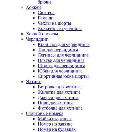
брюки
Хоккей
Свитера
Гамаши
Чехлы на шорты
Хоккейные сувениры
Хоккей с мячом
Черлидинг
Кроп-топ для черлидинга
Топ для черлидинга
Легинсы для черлидинга
Платье для черлидинга
Шорты для черлидинга
Юбки для черлидинга
Спортивная юбка-шорты
Яхтинг
Ветровка для яхтинга
Жилетка для яхтинга
Джерси для яхтинга
Поло для яхтинга
Футболка для яхтинга
Стартовые номера
Майка стартовая
Номер на завязке
Номер на булавках