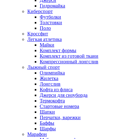
Джерси
Гидромайка
Киберспорт
Футболки
Толстовки
Поло
Кроссфит
Легкая атлетика
Майки
Комплект формы
Комплект из готовой ткани
Компрессионный лонгслив
Лыжный спорт
Олимпийка
Жилетка
Лонгслив
Кофта из флиса
Джерси для сноуборда
Термокофта
Стартовые номера
Шапки
Перчатки, варежки
Баффы
Шарфы
Марафон