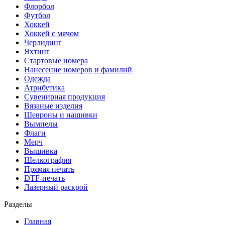
Флорбол
Футбол
Хоккей
Хоккей с мячом
Черлидинг
Яхтинг
Стартовые номера
Нанесение номеров и фамилий
Одежда
Атрибутика
Сувенирная продукция
Вязаные изделия
Шевроны и нашивки
Вымпелы
Флаги
Мерч
Вышивка
Шелкография
Прямая печать
DTF-печать
Лазерный раскрой
Разделы
Главная