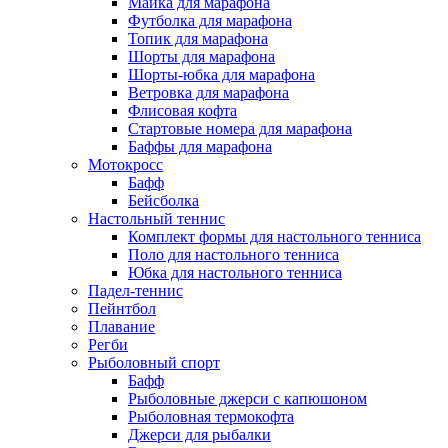
Майка для марафона
Футболка для марафона
Топик для марафона
Шорты для марафона
Шорты-юбка для марафона
Ветровка для марафона
Флисовая кофта
Стартовые номера для марафона
Баффы для марафона
Мотокросс
Бафф
Бейсболка
Настольный теннис
Комплект формы для настольного тенниса
Поло для настольного тенниса
Юбка для настольного тенниса
Падел-теннис
Пейнтбол
Плавание
Регби
Рыболовный спорт
Бафф
Рыболовные джерси с капюшоном
Рыболовная термокофта
Джерси для рыбалки